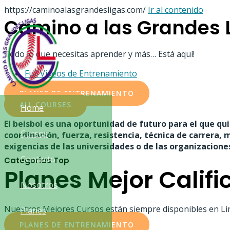
https://caminoalasgrandesligas.com/
Ir al contenido
Camino a las Grandes 
Todo lo que necesitas aprender y más… Está aquí!
Full Videos de Entrenamiento
PLANES DE ENTRENAMIENTO
ALL COURSES
Home
El beisbol es una oportunidad de futuro para el que qu
Cursos
coordinación, fuerza, resistencia, técnica de carrera, m
exigencias de las universidades o de las organizacion
Contacto
Categorías Top
Planes Mejor Calif
Nosotros
Nuestros Mejores Cursos están siempre disponibles en Li
Planes
PLANES DE ENTRENAMIENTO