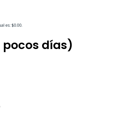
al es: $0.00.
 pocos días)
o