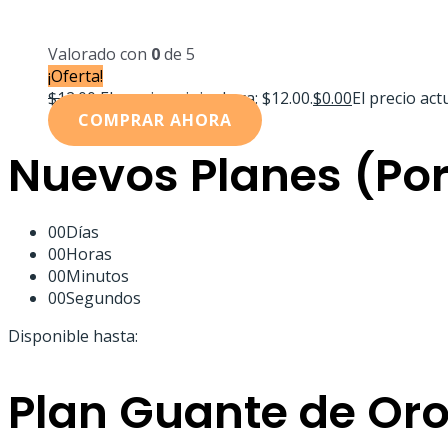
Valorado con
0
de 5
¡Oferta!
$
12.00
El precio original era: $12.00.
$
0.00
El precio actu
COMPRAR AHORA
Nuevos Planes (Por
00
Días
00
Horas
00
Minutos
00
Segundos
Disponible hasta:
Plan Guante de Or