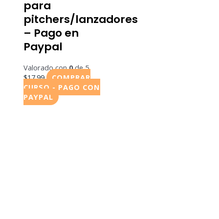
para
pitchers/lanzadores
– Pago en
Paypal
Valorado con
0
de 5
$
17.99
COMPRAR
CURSO - PAGO CON
PAYPAL