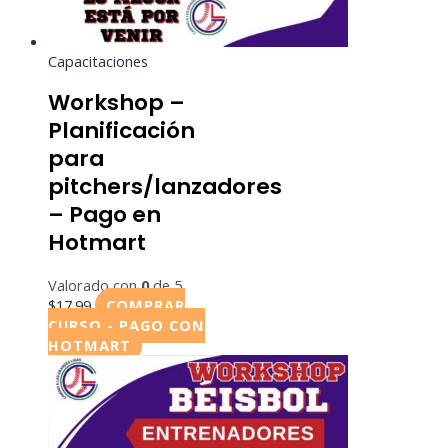
Capacitaciones
Workshop –
Planificación
para
pitchers/lanzadores
– Pago en
Hotmart
Valorado con
0
de 5
$
17.99
COMPRAR
CURSO - PAGO CON
HOTMART